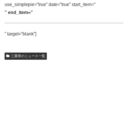
use_simplepie=”true” date=”true” start_item=”
” end_item=”
” target=”blank”]
三重県のニュース一覧