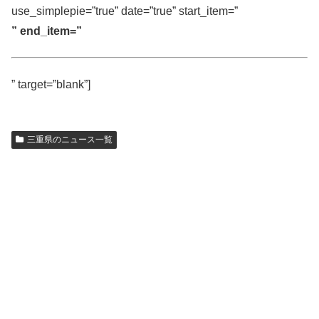
use_simplepie=”true” date=”true” start_item=”
” end_item=”
” target=”blank”]
三重県のニュース一覧