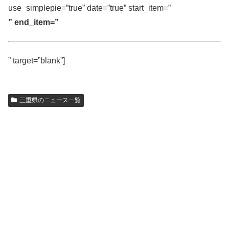
use_simplepie=”true” date=”true” start_item=”
” end_item=”
” target=”blank”]
三重県のニュース一覧