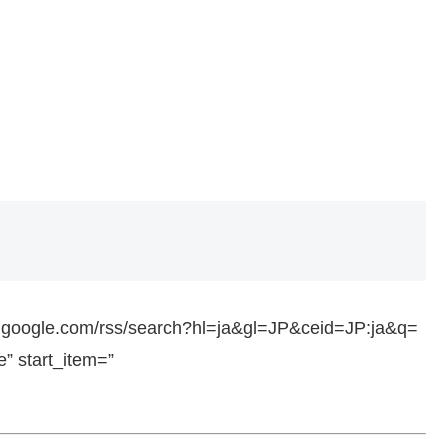
ws.google.com/rss/search?hl=ja&gl=JP&ceid=JP:ja&q=
 start_item=”