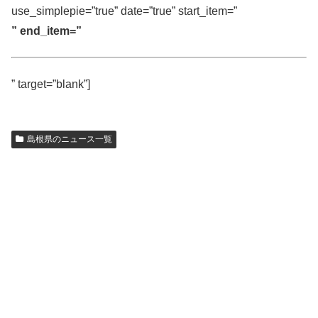
use_simplepie=”true” date=”true” start_item=”
” end_item=”
” target=”blank”]
島根県のニュース一覧