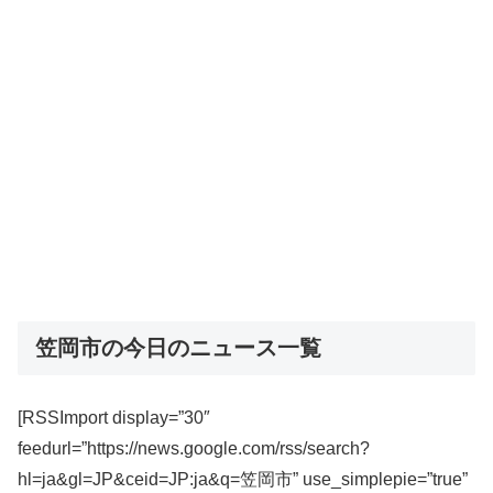
笠岡市の今日のニュース一覧
[RSSImport display=”30″
feedurl=”https://news.google.com/rss/search?
hl=ja&gl=JP&ceid=JP:ja&q=笠岡市” use_simplepie=”true”