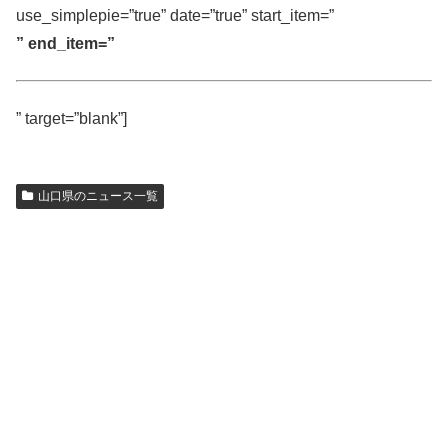
use_simplepie=”true” date=”true” start_item=”
” end_item=”
” target=”blank”]
山口県のニュース一覧