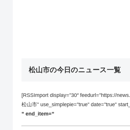
松山市の今日のニュース一覧
[RSSImport display=”30″ feedurl=”https://ne
松山市” use_simplepie=”true” date=”true” start
” end_item=”