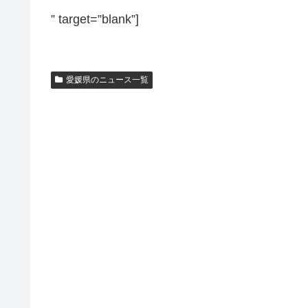
” target=”blank”]
愛媛県のニュース一覧