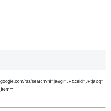
ws.google.com/rss/search?hl=ja&gl=JP&ceid=JP:ja&q=
_item=”