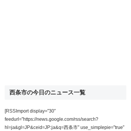
西条市の今日のニュース一覧
[RSSImport display=”30″
feedurl=”https://news.google.com/rss/search?
hl=ja&gl=JP&ceid=JP:ja&q=西条市” use_simplepie=”true”