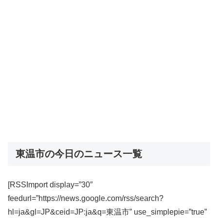
東温市の今日のニュース一覧
[RSSImport display=”30″
feedurl=”https://news.google.com/rss/search?
hl=ja&gl=JP&ceid=JP:ja&q=東温市” use_simplepie=”true”