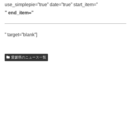
use_simplepie=”true” date=”true” start_item=”
” end_item=”
” target=”blank”]
愛媛県のニュース一覧