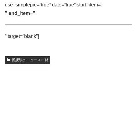
use_simplepie=”true” date=”true” start_item=”
” end_item=”
” target=”blank”]
愛媛県のニュース一覧