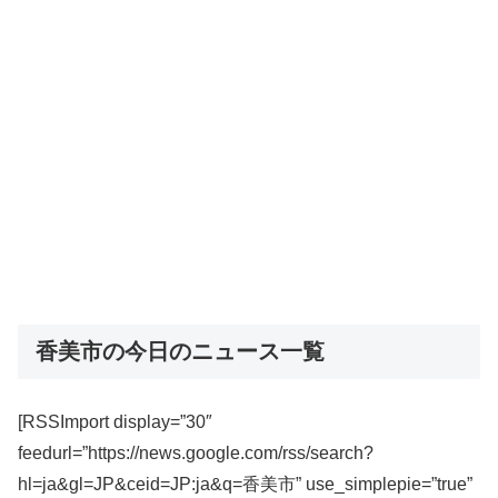
香美市の今日のニュース一覧
[RSSImport display=”30″
feedurl=”https://news.google.com/rss/search?
hl=ja&gl=JP&ceid=JP:ja&q=香美市” use_simplepie=”true”