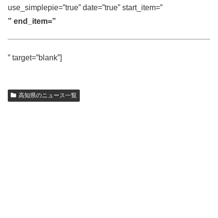
use_simplepie=”true” date=”true” start_item=”
” end_item=”
” target=”blank”]
高知県のニュース一覧