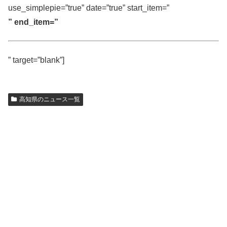
use_simplepie=”true” date=”true” start_item=”
” end_item=”
” target=”blank”]
高知県のニュース一覧