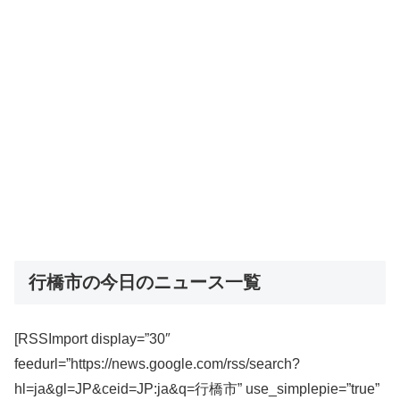
行橋市の今日のニュース一覧
[RSSImport display=”30″
feedurl=”https://news.google.com/rss/search?
hl=ja&gl=JP&ceid=JP:ja&q=行橋市” use_simplepie=”true”