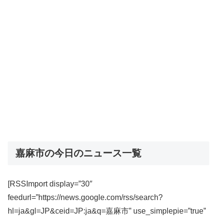
嘉麻市の今日のニュース一覧
[RSSImport display=”30″
feedurl=”https://news.google.com/rss/search?
hl=ja&gl=JP&ceid=JP:ja&q=嘉麻市” use_simplepie=”true”