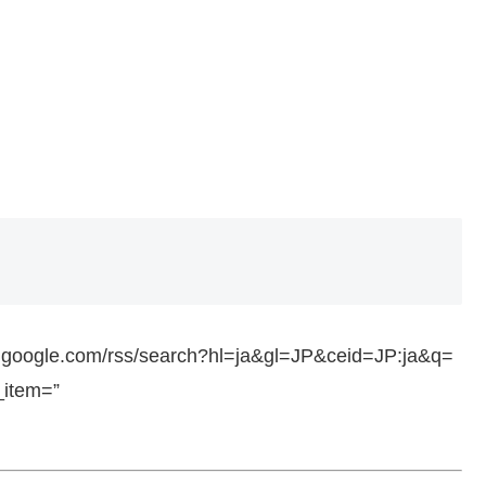
ws.google.com/rss/search?hl=ja&gl=JP&ceid=JP:ja&q=
_item=”