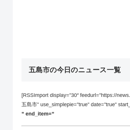
五島市の今日のニュース一覧
[RSSImport display=”30″ feedurl=”https://ne
五島市” use_simplepie=”true” date=”true” start
” end_item=”