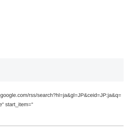
ws.google.com/rss/search?hl=ja&gl=JP&ceid=JP:ja&q=
 start_item=”