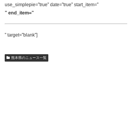
use_simplepie=”true” date=”true” start_item=”
” end_item=”
” target=”blank”]
熊本県のニュース一覧