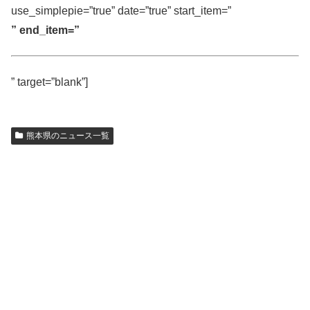
use_simplepie=”true” date=”true” start_item=”
” end_item=”
” target=”blank”]
熊本県のニュース一覧