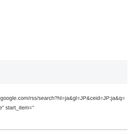
ws.google.com/rss/search?hl=ja&gl=JP&ceid=JP:ja&q=
 start_item=”