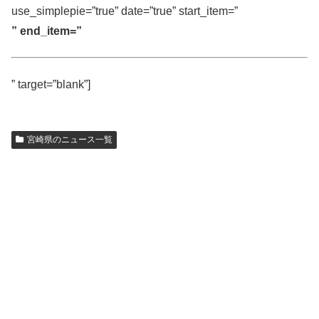
use_simplepie=”true” date=”true” start_item=”
” end_item=”
” target=”blank”]
宮崎県のニュース一覧