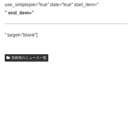
use_simplepie=”true” date=”true” start_item=”
” end_item=”
” target=”blank”]
宮崎県のニュース一覧