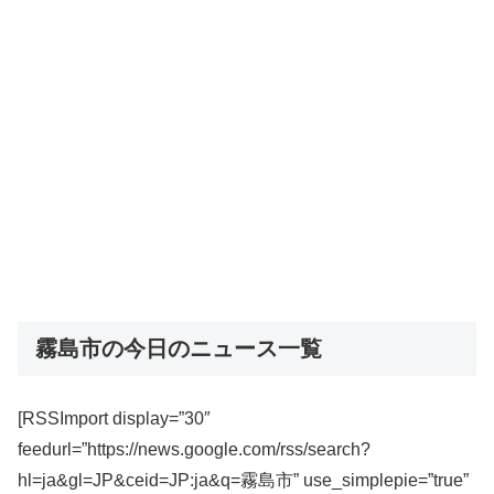
霧島市の今日のニュース一覧
[RSSImport display=”30″
feedurl=”https://news.google.com/rss/search?
hl=ja&gl=JP&ceid=JP:ja&q=霧島市” use_simplepie=”true”