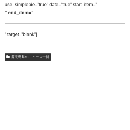
use_simplepie=”true” date=”true” start_item=”
” end_item=”
” target=”blank”]
鹿児島県のニュース一覧