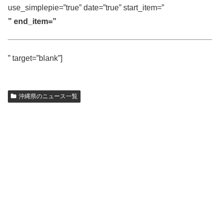
use_simplepie=”true” date=”true” start_item=”
” end_item=”
” target=”blank”]
沖縄県のニュース一覧