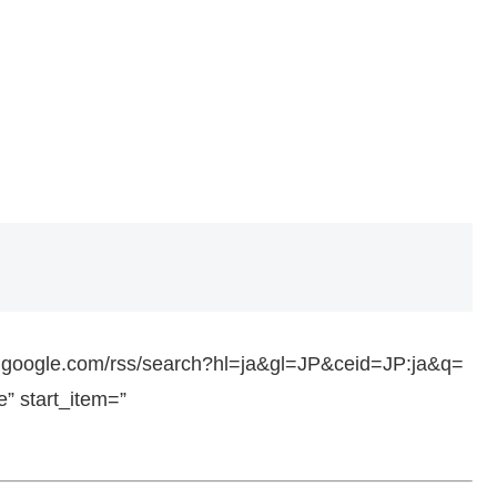
ws.google.com/rss/search?hl=ja&gl=JP&ceid=JP:ja&q=
 start_item=”