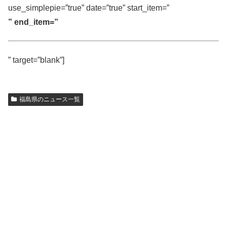
use_simplepie=”true” date=”true” start_item=”
” end_item=”
” target=”blank”]
福島県のニュース一覧