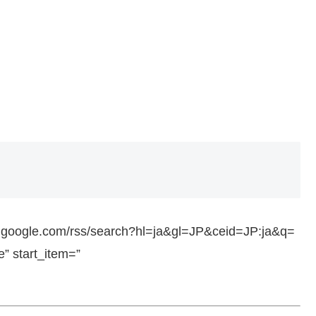
ws.google.com/rss/search?hl=ja&gl=JP&ceid=JP:ja&q=
 start_item=”