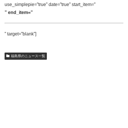
use_simplepie=”true” date=”true” start_item=”
” end_item=”
” target=”blank”]
福島県のニュース一覧