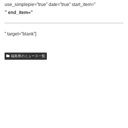
use_simplepie=”true” date=”true” start_item=”
” end_item=”
” target=”blank”]
福島県のニュース一覧