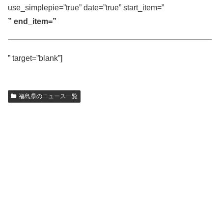
use_simplepie=”true” date=”true” start_item=”
” end_item=”
” target=”blank”]
福島県のニュース一覧