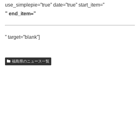
use_simplepie=”true” date=”true” start_item=”
” end_item=”
” target=”blank”]
福島県のニュース一覧