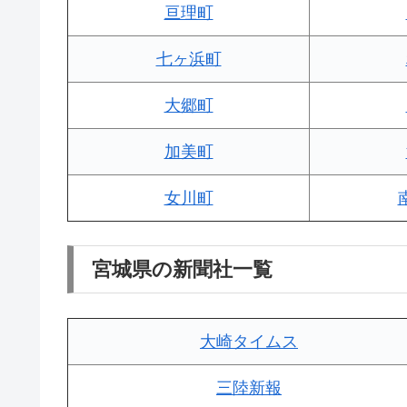
亘理町
七ヶ浜町
大郷町
加美町
女川町
宮城県の新聞社一覧
大崎タイムス
三陸新報