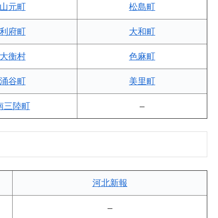
山元町
松島町
利府町
大和町
大衡村
色麻町
涌谷町
美里町
南三陸町
–
河北新報
–