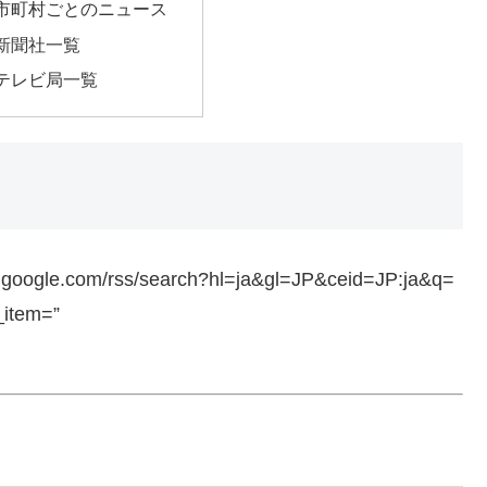
市町村ごとのニュース
新聞社一覧
テレビ局一覧
ws.google.com/rss/search?hl=ja&gl=JP&ceid=JP:ja&q=
_item=”