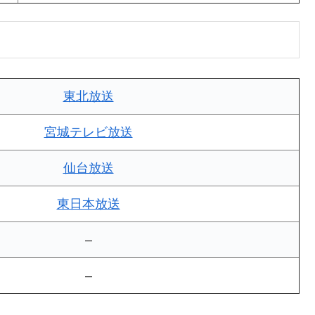
東北放送
宮城テレビ放送
仙台放送
東日本放送
–
–