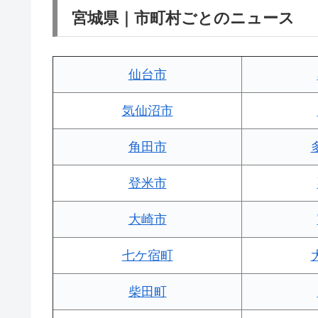
宮城県｜市町村ごとのニュース
仙台市
気仙沼市
角田市
登米市
大崎市
七ケ宿町
柴田町