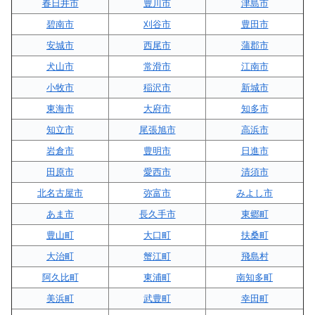
春日井市
豊川市
津島市
碧南市
刈谷市
豊田市
安城市
西尾市
蒲郡市
犬山市
常滑市
江南市
小牧市
稲沢市
新城市
東海市
大府市
知多市
知立市
尾張旭市
高浜市
岩倉市
豊明市
日進市
田原市
愛西市
清須市
北名古屋市
弥富市
みよし市
あま市
長久手市
東郷町
豊山町
大口町
扶桑町
大治町
蟹江町
飛島村
阿久比町
東浦町
南知多町
美浜町
武豊町
幸田町