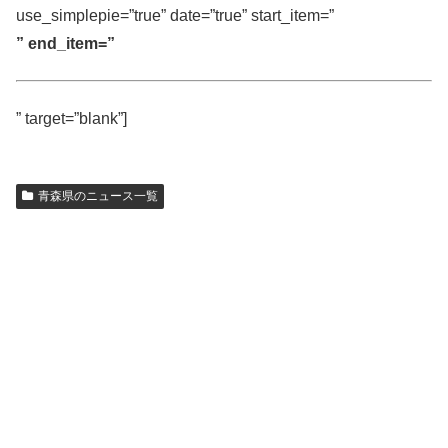
use_simplepie=”true” date=”true” start_item=”
” end_item=”
” target=”blank”]
青森県のニュース一覧