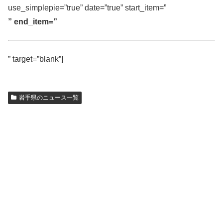
use_simplepie=”true” date=”true” start_item=”
” end_item=”
” target=”blank”]
岩手県のニュース一覧