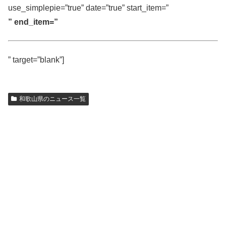
use_simplepie=”true” date=”true” start_item=”
” end_item=”
” target=”blank”]
和歌山県のニュース一覧