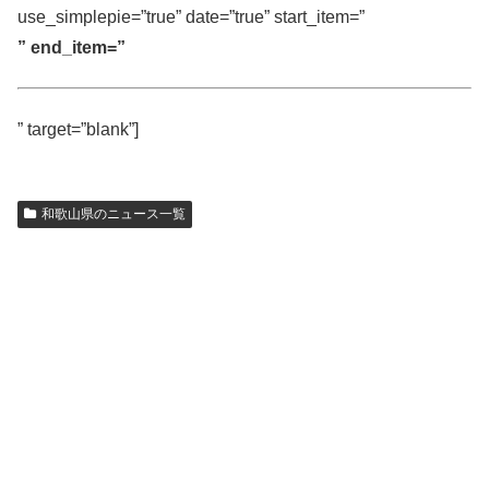
use_simplepie=”true” date=”true” start_item=”
” end_item=”
” target=”blank”]
和歌山県のニュース一覧