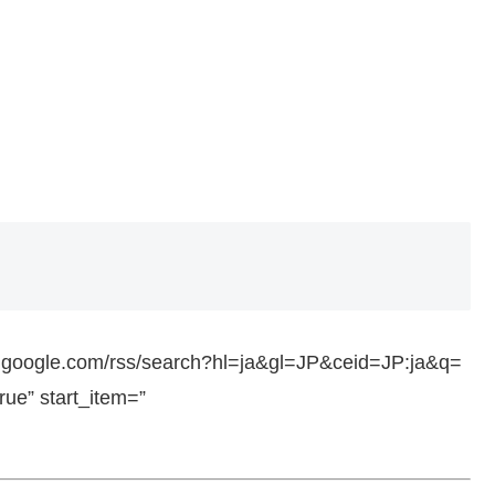
ws.google.com/rss/search?hl=ja&gl=JP&ceid=JP:ja&q=
e” start_item=”