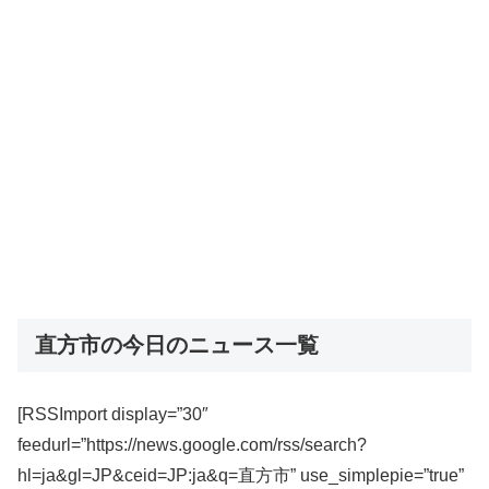
直方市の今日のニュース一覧
[RSSImport display=”30″
feedurl=”https://news.google.com/rss/search?
hl=ja&gl=JP&ceid=JP:ja&q=直方市” use_simplepie=”true”