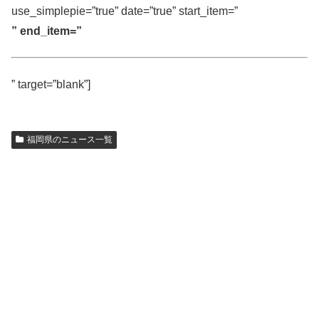
use_simplepie=”true” date=”true” start_item=”
” end_item=”
” target=”blank”]
福岡県のニュース一覧