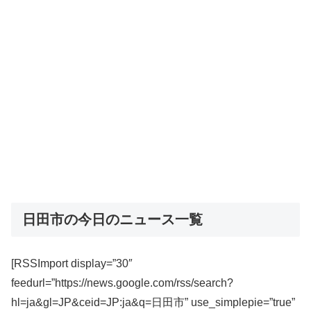
日田市の今日のニュース一覧
[RSSImport display=”30″
feedurl=”https://news.google.com/rss/search?
hl=ja&gl=JP&ceid=JP:ja&q=日田市” use_simplepie=”true”