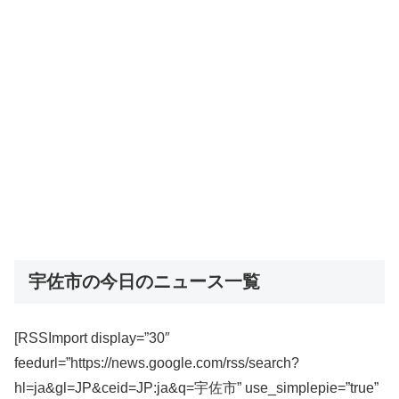
宇佐市の今日のニュース一覧
[RSSImport display=”30″
feedurl=”https://news.google.com/rss/search?
hl=ja&gl=JP&ceid=JP:ja&q=宇佐市” use_simplepie=”true”