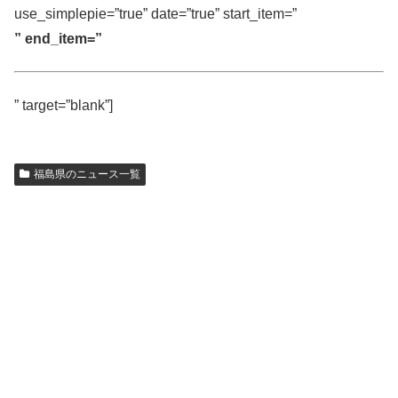
use_simplepie=”true” date=”true” start_item=”
” end_item=”
” target=”blank”]
福島県のニュース一覧