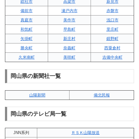
総社市
高梁市
新見市
備前市
瀬戸内市
赤磐市
真庭市
美作市
浅口市
和気町
早島町
里庄町
矢掛町
新庄村
鏡野町
勝央町
奈義町
西粟倉村
久米南町
美咲町
吉備中央町
岡山県の新聞社一覧
山陽新聞
備北民報
岡山県のテレビ局一覧
JNN系列
ＲＳＫ山陽放送