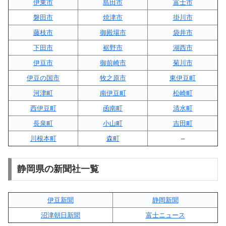
伊東市
島田市
富士市
磐田市
焼津市
掛川市
藤枝市
御殿場市
袋井市
下田市
裾野市
湖西市
伊豆市
御前崎市
菊川市
伊豆の国市
牧之原市
東伊豆町
河津町
南伊豆町
松崎町
西伊豆町
函南町
清水町
長泉町
小山町
吉田町
川根本町
森町
–
静岡県の新聞社一覧
伊豆新聞
静岡新聞
沼津朝日新聞
富士ニュース