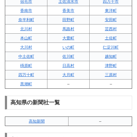
宿毛市
土佐清水市
四万十市
香南市
香美市
東洋町
奈半利町
田野町
安田町
北川村
馬路村
芸西村
本山町
大豊町
土佐町
大川村
いの町
仁淀川町
中土佐町
佐川町
越知町
梼原町
日高村
津野町
四万十町
大月町
三原村
黒潮町
–
–
高知県の新聞社一覧
高知新聞
–