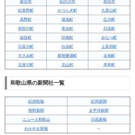
新宮市
紀の川市
岩出市
紀美野町
かつらぎ町
九度山町
高野町
湯浅町
広川町
有田川町
美浜町
日高町
由良町
印南町
みなべ町
日高川町
白浜町
上富田町
すさみ町
那智勝浦町
太地町
古座川町
北山村
串本町
和歌山県の新聞社一覧
紀伊民報
紀州新聞
熊野新聞
太平洋新聞
ニュース和歌山
日高新報
わかやま新報
–